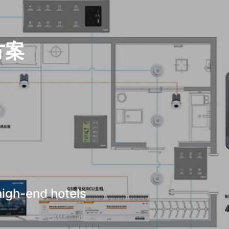
方案
 high-end hotels