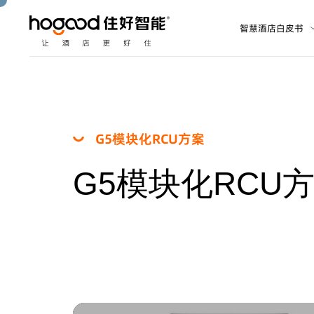
智慧酒店白皮书
G
5
模
块
化
R
C
U
方
案
G
5
模
块
化
R
C
U